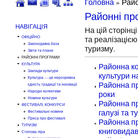
Ви є тут
Головна
» Райо
Районні пр
НАВІГАЦІЯ
На цій сторін
та реалізацією
ОФІЦІЙНО
Законодавча база
туризму.
Звіти та плани
РАЙОННІ ПРОГРАМИ
Районна ко
КУЛЬТУРА
Заклади культури
культури н
Культура — це нерозривна
Районна пр
єдність традиції та інновації
Народні колективи
роки
Новини культури
Районна пр
ФЕСТИВАЛІ, КОНКУРСИ
галузі та 
Фестивальні новини
Преса про фестивалі
Районна пр
ТУРИЗМ
книговидав
Степова ліра