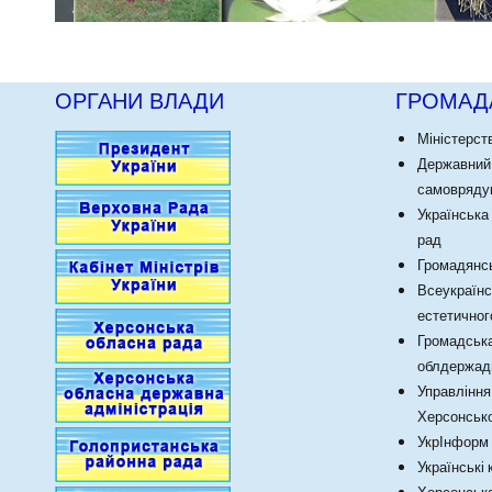
ОРГАНИ ВЛАДИ
ГРОМАД
Міністерст
Державний
самоврядув
Українська
рад
Громадянсь
Всеукраїнс
естетичног
Громадська
облдержадм
Управління
Херсонсько
УкрІнформ
Українські
Херсонська