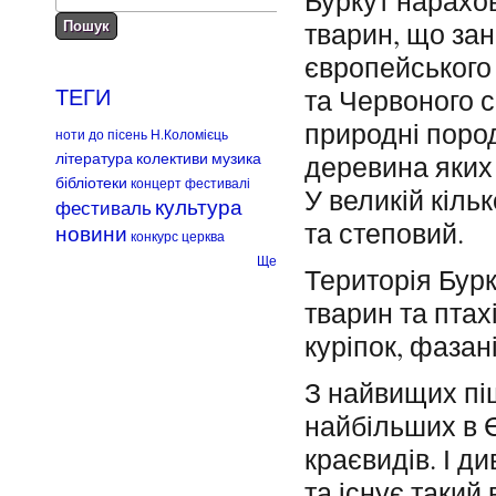
Буркут нарахов
тварин, що зан
європейського 
та Червоного с
ТЕГИ
природні пород
ноти до пісень Н.Коломієць
література
колективи
музика
деревина яких
бібліотеки
концерт
фестивалі
У великій кіль
культура
фестиваль
та степовий.
новини
конкурс
церква
Ще
Територія Бур
тварин та птахі
куріпок, фазані
З найвищих пі
найбільших в 
краєвидів. І д
та існує такий