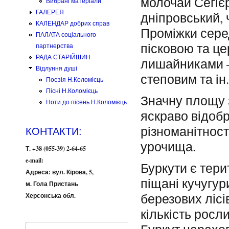
молочай Сегієр
Вибрані матеріали
ГАЛЕРЕЯ
дніпровський,
КАЛЕНДАР добрих справ
Проміжки сере
ПАЛАТА соціального
пісковою та ц
партнерства
РАДА СТАРІЙШИН
лишайниками –
Відлуння душі
степовим та ін.
Поезія Н.Коломієць
Пісні Н.Коломієць
Значну площу з
Ноти до пісень Н.Коломієць
яскраво відоб
різноманітност
КОНТАКТИ:
урочища.
Т. +38 (055-39) 2-64-65
e-mail:
Буркути є тери
Адреса: вул. Кірова, 5,
піщані кучугур
м. Гола Пристань
березових лісі
Херсонська обл.
кількість росли