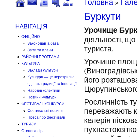
Ви є тут
Головна
»
Гал
Буркути
НАВІГАЦІЯ
Урочище Бурк
ОФІЦІЙНО
діяльності, що
Законодавча база
туриста.
Звіти та плани
РАЙОННІ ПРОГРАМИ
Урочище площе
КУЛЬТУРА
(Виноградівськ
Заклади культури
Культура — це нерозривна
його розташов
єдність традиції та інновації
Цюрупинського
Народні колективи
Новини культури
Рослинність ту
ФЕСТИВАЛІ, КОНКУРСИ
переважають к
Фестивальні новини
Преса про фестивалі
келерія пісков
ТУРИЗМ
пухнастоквітко
Степова ліра