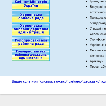
Громадянсь
Всеукраїнс
естетичног
Громадська
облдержадм
Управління
Херсонсько
УкрІнформ
Українські
Херсонська
бібліотека 
Арткавун
Просвіта 
Відділ культури Голопристанської районної державної адм