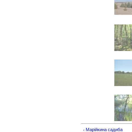
‹ Марійкина садиба