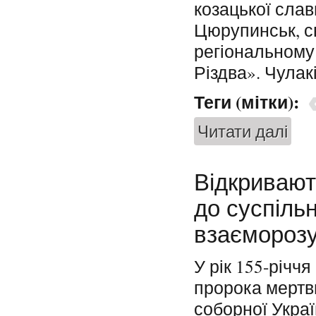
козацької сла
Цюрупинськ, с
регіональному 
Різдва». Чулак
Теги (мітки):
Читати далі
про Г
Відкривают
до суспільн
взаємороз
У рік 155-річчя
пророка мертви
соборної Укра