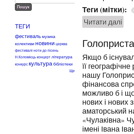
Теги (мітки):
Читати далі
про П
ТЕГИ
фестиваль
музика
Голоприста
новини
колективи
церква
фестивалі
ноти до пісень
Якщо б існувал
література
Н.Коломієць
концерт
культура
її географічне
бібліотеки
конкурс
Ще
нашу Голоприс
фінансова спр
можливо б і щ
нових і нових 
аматорський 
«Чулаківна» Чу
імені Івана Ів