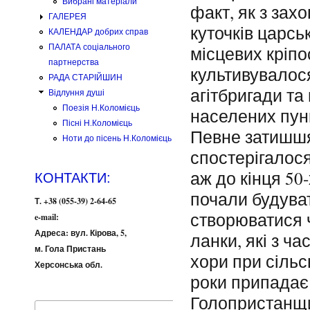
Вибрані матеріали
факт, як з зах
ГАЛЕРЕЯ
куточків царсь
КАЛЕНДАР добрих справ
ПАЛАТА соціального
місцевих кріпо
партнерства
культивувалос
РАДА СТАРІЙШИН
агітбригади та
Відлуння душі
Поезія Н.Коломієць
населених пунк
Пісні Н.Коломієць
Певне затишшя
Ноти до пісень Н.Коломієць
спостерігалося
аж до кінця 50
КОНТАКТИ:
почали будуват
Т. +38 (055-39) 2-64-65
створюватися ч
e-mail:
Адреса: вул. Кірова, 5,
ланки, які з ч
м. Гола Пристань
хори при сільсь
Херсонська обл.
роки припадає 
Голопристанщи