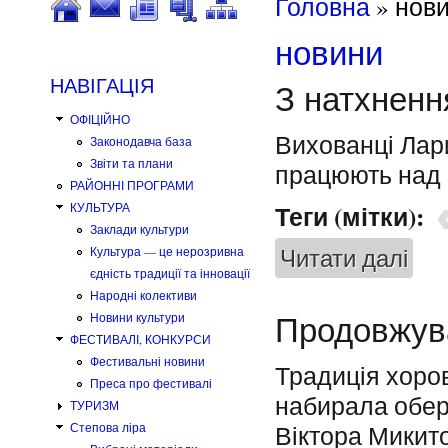
Ви є тут
Головна
» нов
новини
НАВІГАЦІЯ
З натхненн
ОФІЦІЙНО
Вихованці Лар
Законодавча база
Звіти та плани
працюють над 
РАЙОННІ ПРОГРАМИ
Теги (мітки):
КУЛЬТУРА
Заклади культури
Читати далі
Культура — це нерозривна
про З
єдність традиції та інновації
Народні колективи
Новини культури
Продовжува
ФЕСТИВАЛІ, КОНКУРСИ
Фестивальні новини
Традиція хоро
Преса про фестивалі
набирала оберт
ТУРИЗМ
Віктора Микит
Степова ліра