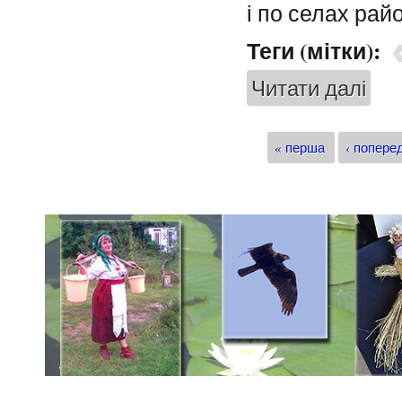
і по селах рай
Теги (мітки):
Читати далі
про Ч
Сторінки
« перша
‹ попере