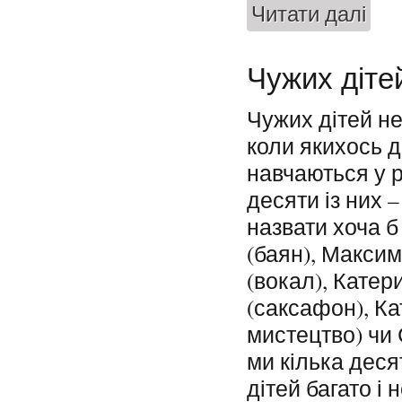
Читати далі
про В
взаєм
Чужих діте
Чужих дітей не 
коли якихось д
навчаються у р
десяти із них –
назвати хоча б
(баян), Макси
(вокал), Катер
(саксафон), Ка
мистецтво) чи 
ми кілька деся
дітей багато і