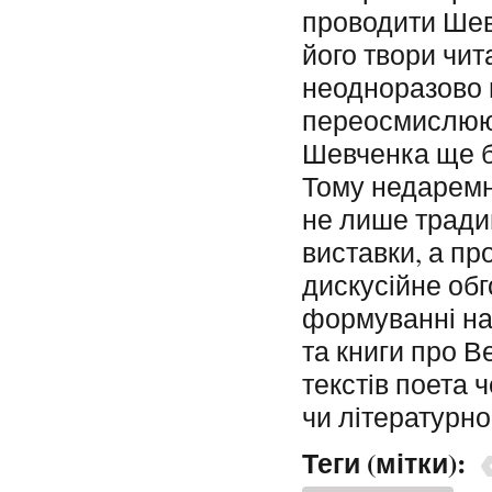
проводити Шев
його твори чит
неодноразово в
переосмислюют
Шевченка ще б
Тому недаремн
не лише тради
виставки, а пр
дискусійне обг
формуванні на
та книги про В
текстів поета 
чи літературно
Теги (мітки):