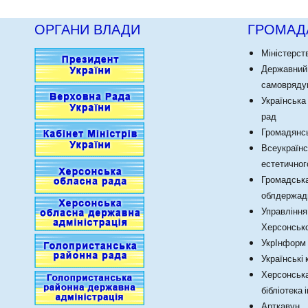
ОРГАНИ ВЛАДИ
ГРОМАД
Міністерст
Державний
самоврядув
Українська
рад
Громадянсь
Всеукраїнс
естетичног
Громадська
облдержадм
Управління
Херсонсько
УкрІнформ
Українські
Херсонська
бібліотека 
Арткавун